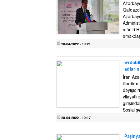
Azərbayc
Qafqazda
Azərbayc
Administ
müdiri H
əməkdaş
28-04-2022 - 10:21
Ərdəbil
adların
İran Azə
illərdir 
dəyişidi
vilayətin
girişində
Sosial ş
28-04-2022 - 10:17
Paşinya