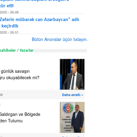
ür etti
2020 - 06:08
Zəfərin mübarək can Azərbaycan” adlı
 keçirdib
2020 - 08:51
aşkanı Şuşa zaferini Haber/Global
Bütün Anonslar üçün tıxlayın.
 değerlendirdi
2020 - 08:41
ahibələr / Yazarlar
 günlük savaşın
ğru okuyabilecek mi?
08
Daha ətraflı »
N
Saldırgan ve Bölgede
 Eden Tutumu