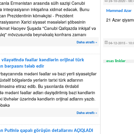
24-10-2020 - 08:
anla Ermənistan arasında sülh sazişi Cənubi
 inteqrasiyanın inkişafına xidmət edəcək. Bunu
Məmməd Azər
an Prezidentinin köməkçisi - Prezident
21 Azər qiyamı
rasiyasının Xarici siyasət məsələləri şöbəsinin
ikmət Hacıyev Şuşada "Cənubi Qafqazda inkişaf və
lıq" mövzusunda beynəlxalq konfrans zamanı
Daha ətraflı »
04-12-2015 - 10:
 vilayətində fəallar kəndlərin orijinal türk
əsas linklər
ın bərpasını tələb edir
rbaycanında mədəni fəallar və bəzi yerli siyasətçilər
müxtəlif bölgələrdə yerlərin tarixi türk adlarının
rilməsinə etiraz edib. Bu yaxınlarda Ərdəbil
də mədəni fəallar adları dəyişdirilmiş bəzi kəndlərin
ki lövhələr üzərində kəndlərin orijinal adlarını yazıb.
əbəkə
Daha ətraflı »
n Putinlə qapalı görüşün detallarını AÇIQLADI