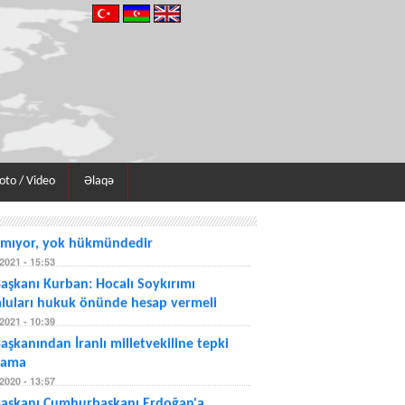
oto / Video
Əlaqə
ın talihsiz açıklaması gerçeği
tmıyor, yok hükmündedir
2021 - 15:53
aşkanı Kurban: Hocalı Soykırımı
luları hukuk önünde hesap vermeli
2021 - 10:39
aşkanından İranlı milletvekiline tepki
nama
2020 - 13:57
aşkanı Cumhurbaşkanı Erdoğan'a