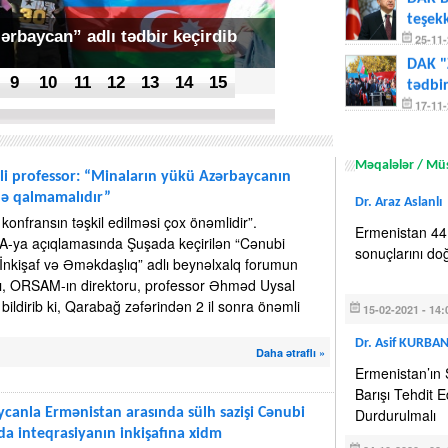
teşekk
25-11-
rbaycan” adlı tədbir keçirdib
DAK "
tədbir
9
10
11
12
13
14
15
17-11-
DAK B
TV'ye
09-11-
Məqalələr / Müs
li professor: “Minaların yükü Azərbaycanın
də qalmamalıdır”
Dr. Araz Aslanlı
 konfransın təşkil edilməsi çox önəmlidir”.
Ermenistan 44
-ya açıqlamasında Şuşada keçirilən “Cənubi
sonuçlarını do
İnkişaf və Əməkdaşlıq” adlı beynəlxalq forumun
ısı, ORSAM-ın direktoru, professor Əhməd Uysal
 bildirib ki, Qarabağ zəfərindən 2 il sonra önəmli
15-02-2021 - 14:
Dr. Asif KURBA
Daha ətraflı »
Ermenistan’ın 
Barışı Tehdit
canla Ermənistan arasında sülh sazişi Cənubi
Durdurulmalı
a inteqrasiyanın inkişafına xidm