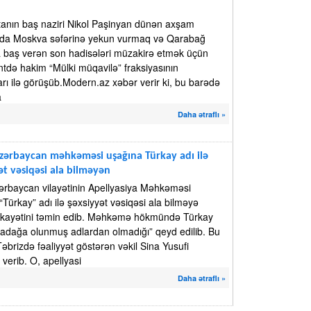
anın baş naziri Nikol Paşinyan dünən axşam
ında Moskva səfərinə yekun vurmaq və Qarabağ
a baş verən son hadisələri müzakirə etmək üçün
tdə hakim “Mülki müqavilə” fraksiyasının
arı ilə görüşüb.Modern.az xəbər verir ki, bu barədə
a
Daha ətraflı »
zərbaycan məhkəməsi uşağına Türkay adı ilə
ət vəsiqəsi ala bilməyən
ərbaycan vilayətinin Apellyasiya Məhkəməsi
“Türkay” adı ilə şəxsiyyət vəsiqəsi ala bilməyə
şikayətini təmin edib. Məhkəmə hökmündə Türkay
qadağa olunmuş adlardan olmadığı” qeyd edilib. Bu
əbrizdə fəaliyyət göstərən vəkil Sina Yusufi
verib. O, apellyasi
Daha ətraflı »