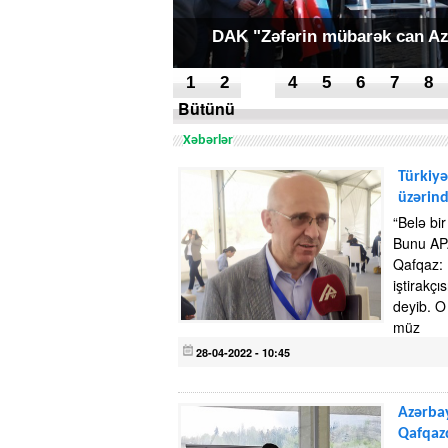
DAK "Zəfərin mübarək can Azə
1
2
3
4
5
6
7
8
Bütünü
Xəbərlər
Türkiyə
üzərin
“Belə bir
Bunu APA
Qafqaz: 
iştirakç
deyib. O
müz
28-04-2022 - 10:45
Azərbay
Qafqazd