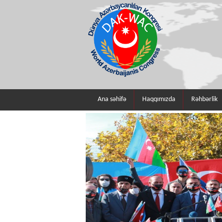
Ana səhifə
Haqqımızda
Rəhbərlik