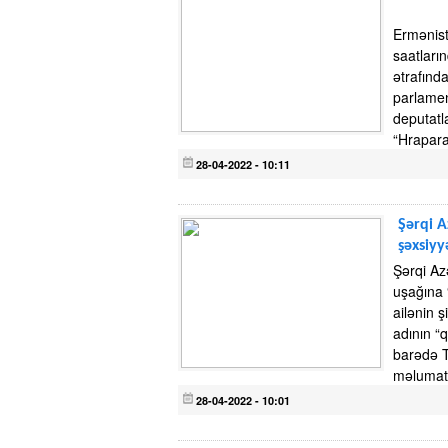
Ermənist
saatlar
ətrafınd
parlamen
deputatl
“Hrapar
28-04-2022 - 10:11
Şərqi A
şəxsiyy
Şərqi Az
uşağına 
ailənin 
adının “
barədə T
məlumat 
28-04-2022 - 10:01